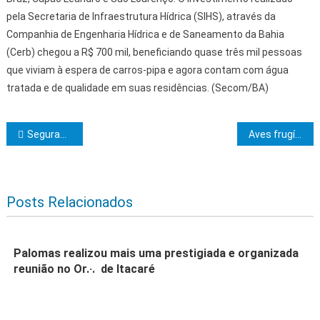
pela Secretaria de Infraestrutura Hídrica (SIHS), através da
Companhia de Engenharia Hídrica e de Saneamento da Bahia
(Cerb) chegou a R$ 700 mil, beneficiando quase três mil pessoas
que viviam à espera de carros-pipa e agora contam com água
tratada e de qualidade em suas residências. (Secom/BA)
Navegação de Post
Seguranças da Alba participam de curso de estratégias para equipes eficientes
Aves frugívoras otimizam sua alimentação em ambientes estressantes
Posts Relacionados
Palomas realizou mais uma prestigiada e organizada
reunião no Or.·. de Itacaré