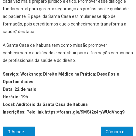
cada vez mais preparo jurídico e ético. Promover esse diálogo é
fundamental para garantir segurança ao profissional e qualidade
ao paciente. É papel da Santa Casa estimular esse tipo de
formação, pois acreditamos que o conhecimento transforma a
saúde,” destaca.
A Santa Casa de Itabuna tem como missão promover
conhecimento qualificado e contribuir para a formação continuada
de profissionais da saúde e do direito.
Serviço: Workshop: Direito Médico na Prática: Desafios e
Oportunidades
Data: 22 de maio
Horário: 19h
Local: Auditório da Santa Casa de Itabuna
Inscrições: Pelo link https://forms.gle/9MSt2x4ryWUdVhcq9
Navegação de Post
Academia de Letras de Ilhéus empossa Alessandro Fernandes
Câmara de Vereadores de Ibicaraí realiza oitava sessão ordinária do primeiro período legislativo