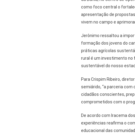
como foco central o fortal
apresentação de propostas 
vivem no campo e aprimorar
Jerônimo ressaltou a impor
formação dos jovens do ca
práticas agrícolas sustentá
rural é um investimento no
sustentável do nosso estad
Para Crispim Ribeiro, diret
semiárido, “a parceria com 
cidadãos conscientes, prepa
comprometidos com o progr
De acordo com Iracema dos 
experiências reafirma o c
educacional das comunidade