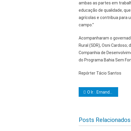
ambas as partes em trabalh
educação de qualidade, que 
agrícolas e contribua para 
campo.”
Acompanharam o governador
Rural (SDR), Osni Cardoso; d
Companhia de Desenvolvimen
do Programa Bahia Sem Fome
Repórter Tácio Santos
Navegação d
O Ir.·. Ernande Costa Macedo é homenageado pela 28 de Julho
Posts Relacionados