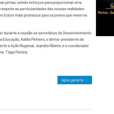
ar juntas, unindo esforços para proporcionar uma
respeite as particularidades das nossas realidades
um futuro mais promissor para os jovens que vivem no
 durante a reunião os secretários de Desenvolvimento
a Educação, Adélia Pinheiro; o diretor-presidente da
to e Ação Regional, Jeandro Ribeiro; e o coordenador
, Tiago Pereira.
e Post
Após garantir gestão das praias de Ilhéus, Prefeitura busca soluções para cabaneiros da Orla Sul