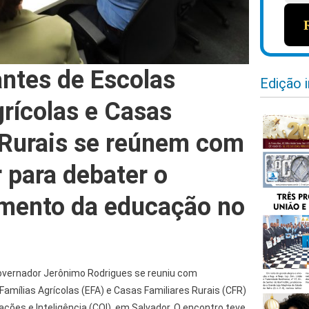
ntes de Escolas
Edição 
grícolas e Casas
 Rurais se reúnem com
 para debater o
mento da educação no
 governador Jerônimo Rodrigues se reuniu com
amílias Agrícolas (EFA) e Casas Familiares Rurais (CFR)
ações e Inteligência (COI), em Salvador. O encontro teve