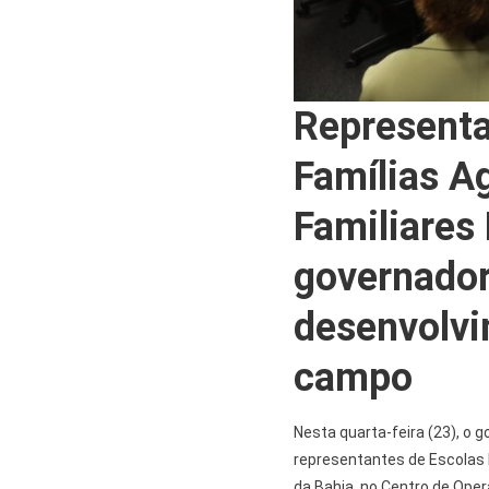
Representa
Famílias A
Familiares
governador
desenvolvi
campo
Nesta quarta-feira (23), o
representantes de Escolas F
da Bahia, no Centro de Oper