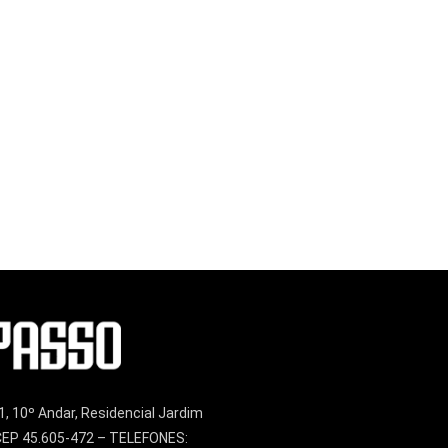
1, 10º Andar, Residencial Jardim
– CEP 45.605-472 – TELEFONES: