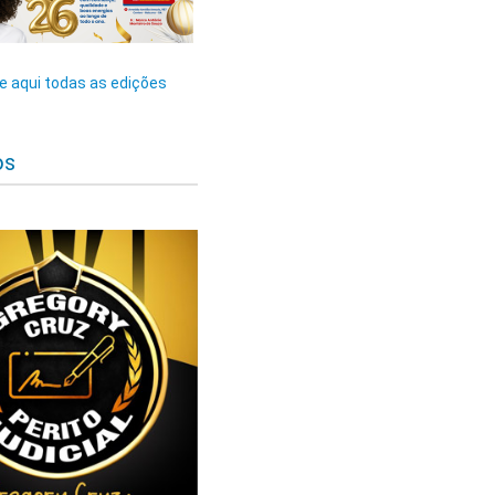
 aqui todas as edições
os