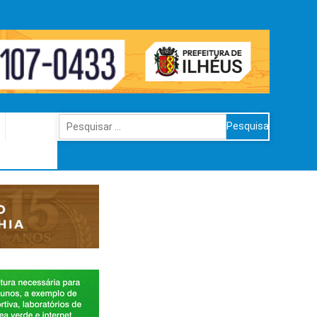
Pesquisar
por: