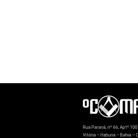
Rua Paraná, nº 66, Aptº 100
Vitória – Itabuna – Bahia 