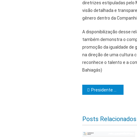
diretrizes estipuladas pelo
visão detalhada e transparen
gênero dentro da Companhi
A disponibilização desse re
também demonstra o compr
promoção da igualdade de g
na direção de uma cultura co
reconhece o talento e a c
Bahiagás)
Navegação d
Presidente Quinho e prefeitos baianos participam de mobilização nacional
Posts Relacionados