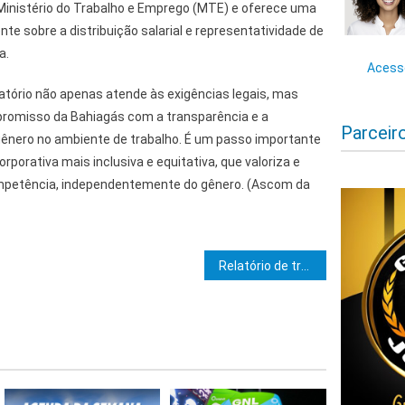
 Ministério do Trabalho e Emprego (MTE) e oferece uma
te sobre a distribuição salarial e representatividade de
a.
Acesse
latório não apenas atende às exigências legais, mas
omisso da Bahiagás com a transparência e a
Parceir
ênero no ambiente de trabalho. É um passo importante
rporativa mais inclusiva e equitativa, que valoriza e
ompetência, independentemente do gênero. (Ascom da
e Post
Relatório de transparência e igualdade salarial da Bahiagás é publicado no site da companhia