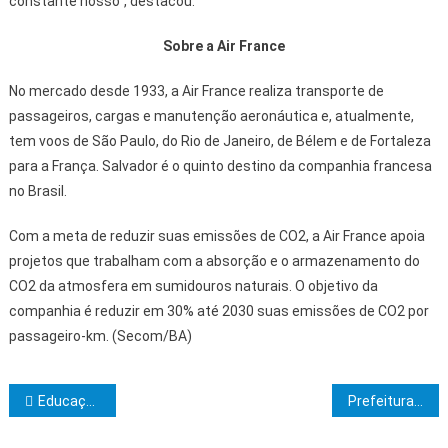
constante nosso”, destacou.
Sobre a Air France
No mercado desde 1933, a Air France realiza transporte de
passageiros, cargas e manutenção aeronáutica e, atualmente,
tem voos de São Paulo, do Rio de Janeiro, de Bélem e de Fortaleza
para a França. Salvador é o quinto destino da companhia francesa
no Brasil.
Com a meta de reduzir suas emissões de CO2, a Air France apoia
projetos que trabalham com a absorção e o armazenamento do
CO2 da atmosfera em sumidouros naturais. O objetivo da
companhia é reduzir em 30% até 2030 suas emissões de CO2 por
passageiro-km. (Secom/BA)
Navegação de Post
Educação Infantil Ambiental para a justiça climática realiza encontro presencial na Uesc
Prefeitura de Ibicaraí está construindo quadra de múltiplo uso no bairro Bela Vista