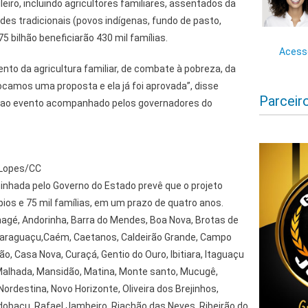
eiro, incluindo agricultores familiares, assentados da
es tradicionais (povos indígenas, fundo de pasto,
75 bilhão beneficiarão 430 mil famílias.
Acesse
ento da agricultura familiar, de combate à pobreza, da
camos uma proposta e ela já foi aprovada”, disse
Parceir
 ao evento acompanhado pelos governadores do
 Lopes/CC
inhada pelo Governo do Estado prevê que o projeto
pios e 75 mil famílias, em um prazo de quatro anos.
nagé, Andorinha, Barra do Mendes, Boa Nova, Brotas de
araguaçu,Caém, Caetanos, Caldeirão Grande, Campo
o, Casa Nova, Curaçá, Gentio do Ouro, Ibitiara, Itaguaçu
 Malhada, Mansidão, Matina, Monte santo, Mucugê,
rdestina, Novo Horizonte, Oliveira dos Brejinhos,
ndobaçu, Rafael Jambeiro, Riachão das Neves, Ribeirão do