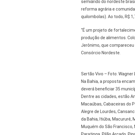
semiárido do nordeste brasil
reforma agrária e comunidad
quilombolas). Ao todo, R$ 1,
“É um projeto de fortalecim
produção de alimentos. Colo
Jerônimo, que compareceu
Consórcio Nordeste.
Sertão Vivo – Foto: Wagner
Na Bahia, a proposta encam
deverá beneficiar 35 municí
Dentre as cidades, estão A
Macaúbas, Cabaceiras do P
Alegre de Lourdes, Cansancã
da Bahia, Itiúba, Macururé,
Muquém do São Francisco, No
Paratinga, Pilão Arcado, Pi