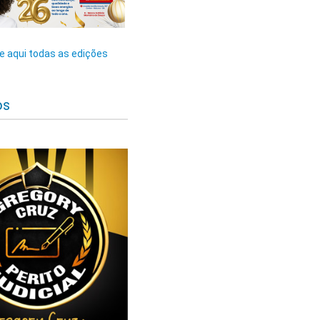
 aqui todas as edições
os