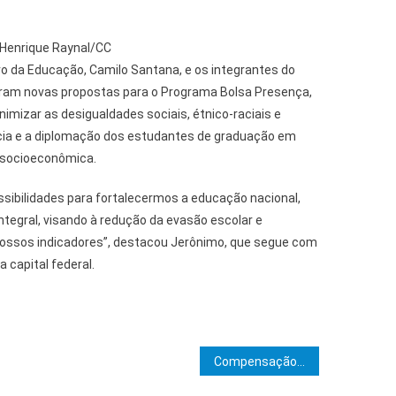
 Henrique Raynal/CC
ro da Educação, Camilo Santana, e os integrantes do
ram novas propostas para o Programa Bolsa Presença,
imizar as desigualdades sociais, étnico-raciais e
cia e a diplomação dos estudantes de graduação em
e socioeconômica.
ssibilidades para fortalecermos a educação nacional,
tegral, visando à redução da evasão escolar e
nossos indicadores”, destacou Jerônimo, que segue com
capital federal.
e Post
Compensação de perdas acumuladas pelos municípios é sancionada pelo presidente Lula