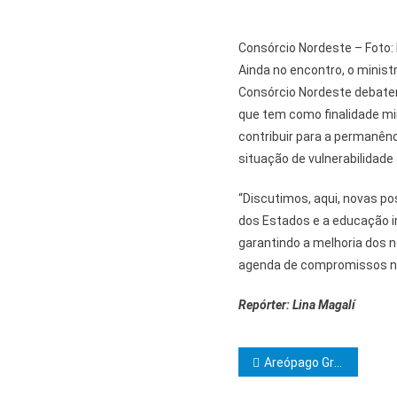
Consórcio Nordeste – Foto:
Ainda no encontro, o minist
Consórcio Nordeste debate
que tem como finalidade min
contribuir para a permanên
situação de vulnerabilidad
“Discutimos, aqui, novas po
dos Estados e a educação in
garantindo a melhoria dos 
agenda de compromissos na 
Repórter: Lina Magalí
Navegação d
Areópago Grapiúna realizará sessão magna de iniciação