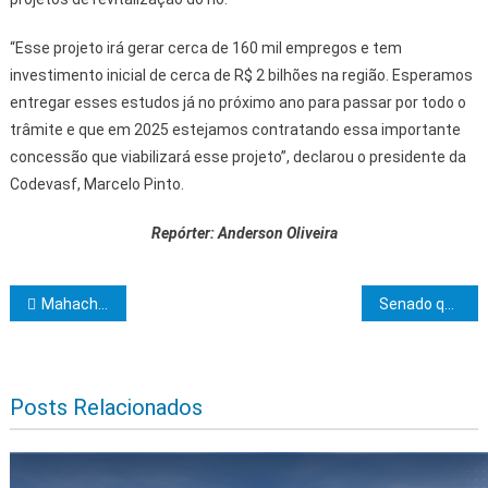
“Esse projeto irá gerar cerca de 160 mil empregos e tem
investimento inicial de cerca de R$ 2 bilhões na região. Esperamos
entregar esses estudos já no próximo ano para passar por todo o
trâmite e que em 2025 estejamos contratando essa importante
concessão que viabilizará esse projeto”, declarou o presidente da
Codevasf, Marcelo Pinto.
Repórter: Anderson Oliveira
Navegação de Post
Mahachoan 54 anos de história maçônica e social
Senado quer votar compensação a municípios até o fim da semana
Posts Relacionados