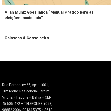
Allah Muniz Góes lança “Manual Prático para as
eleições municipais”
Calasans & Conselheiro
Rua Paraná, nº 66, Aptº 1001,
10º Andar, Residencial Jardim
Vitória – Itabuna – Bahia – CEP
45.605-472 – TELEFONES: (073)
98852 2006, 99134 5375 e 3613