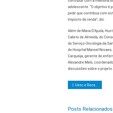
contribuir com a melhoria do
adolescente. “O objetivo é 
pedir que contribua com es
imposto de renda”, diz.
Além de Maria D’Ajuda, Hus
Calixto de Almeida, do Con
do Serviço Oncologia da San
do Hospital Manoel Novaes; 
Carqueija, gerente de enfe
Alexandre Melo, coordenado
discussões sobre o projeto
Navegação d
Uesc e Receita Federal promovem seminário sobre Cidadania Fiscal e parceria técnica
Posts Relacionados