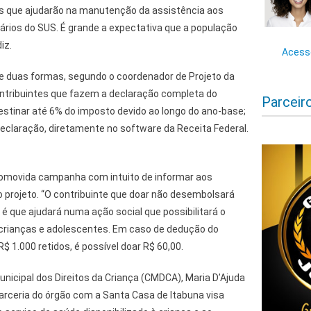
sos que ajudarão na manutenção da assistência aos
ários do SUS. É grande a expectativa que a população
iz.
Acesse
de duas formas, segundo o coordenador de Projeto da
contribuintes que fazem a declaração completa do
Parceir
tinar até 6% do imposto devido ao longo do ano-base;
claração, diretamente no software da Receita Federal.
romovida campanha com intuito de informar aos
 projeto. “O contribuinte que doar não desembolsará
é que ajudará numa ação social que possibilitará o
crianças e adolescentes. Em caso de dedução do
$ 1.000 retidos, é possível doar R$ 60,00.
nicipal dos Direitos da Criança (CMDCA), Maria D’Ajuda
arceria do órgão com a Santa Casa de Itabuna visa