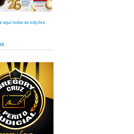
 aqui todas as edições
os