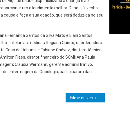
 serviço de saúde disponibilizado à criança e ao
proporcionar um atendimento melhor. Desde já, venho
ta causa e faça a sua doação, que será deduzida no seu
tana Fernanda Santos da Silva Mato e Elani Santos
selho Tutelar; as médicas Regiana Quinto, coordenadora
ta Casa de Itabuna, e Fabiane Chávez, diretora técnica
Amilton Fiaes, diretor financeiro do SCMI; Ana Paula
rmagem; Cláudia Wermann, gerente administrativo,
r de enfermagem da Oncologia, participaram das
.
e Post
Filme do vestibular da Uesb será exibido no Cine Movimento Centro