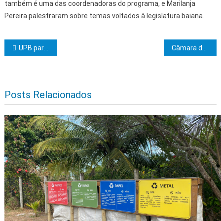
também é uma das coordenadoras do programa, e Marilanja
Pereira palestraram sobre temas voltados à legislatura baiana.
Navegação de Post
UPB participa de seminário do MPBA sobre cobrança pelos serviços de manejo de resíduos sólidos
Câmara de Ilhéus aprova projeto que amplia formas de pagamento pela recarga do cartão de transporte
Posts Relacionados