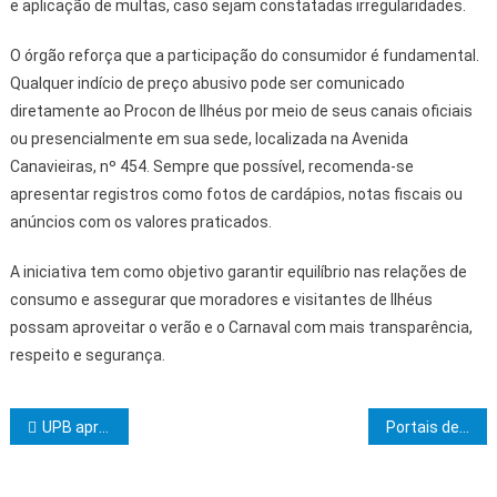
e aplicação de multas, caso sejam constatadas irregularidades.
O órgão reforça que a participação do consumidor é fundamental.
Qualquer indício de preço abusivo pode ser comunicado
diretamente ao Procon de Ilhéus por meio de seus canais oficiais
ou presencialmente em sua sede, localizada na Avenida
Canavieiras, nº 454. Sempre que possível, recomenda-se
apresentar registros como fotos de cardápios, notas fiscais ou
anúncios com os valores praticados.
A iniciativa tem como objetivo garantir equilíbrio nas relações de
consumo e assegurar que moradores e visitantes de Ilhéus
possam aproveitar o verão e o Carnaval com mais transparência,
respeito e segurança.
Navegação de Post
UPB apresenta ao MP-BA proposta para estabelecer teto de cachês nas festas juninas
Portais de abordagem da PM reforçam segurança e já funcionam como acesso ao Furdunço em Salvador