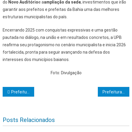
do
Novo Auditório
e a
ampliação da sede
, investimentos que irão
garantir aos prefeitos e prefeitas da Bahia uma das melhores
estruturas municipalistas do país.
Encerrando 2025 com conquistas expressivas e uma gestão
pautada no diálogo, na união e em resultados concretos, a UPB
reafirma seu protagonismo no cenário municipalista e inicia 2026
fortalecida, pronta para seguir avançando na defesa dos
interesses dos municípios baianos.
Foto: Divulgação
Navegação de Post
Prefeitura de Itabuna lança oficialmente o Carnaval Antecipado e o Calendário de Eventos de 2026 no dia 6 de janeiro
Prefeitura de Itabuna antecipa pagamento de 1/3 de férias dos professores da rede municipal de ensino
Posts Relacionados