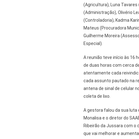
(Agricultura), Luna Tavares
(Administração), Olivério Le
(Controladoria), Kadma Kari
Mateus (Procuradora Municip
Guilherme Moreira (Assess
Especial).
A reunião teve início às 16
de duas horas com cerca de
atentamente cada reivindic
cada assunto pautado na re
antena de sinal de celular n
coleta de lixo.
A gestora falou da sua luta
Monalisa e o diretor do SA
Ribeirão da Jussara com o d
que vai melhorar e aumentar