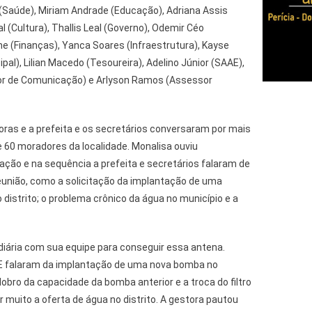
 (Saúde), Miriam Andrade (Educação), Adriana Assis
al (Cultura), Thallis Leal (Governo), Odemir Céo
ne (Finanças), Yanca Soares (Infraestrutura), Kayse
al), Lilian Macedo (Tesoureira), Adelino Júnior (SAAE),
or de Comunicação) e Arlyson Ramos (Assessor
 horas e a prefeita e os secretários conversaram por mais
 60 moradores da localidade. Monalisa ouviu
ação e na sequência a prefeita e secretários falaram de
união, como a solicitação da implantação de uma
o distrito; o problema crônico da água no município e a
 diária com sua equipe para conseguir essa antena.
AE falaram da implantação de uma nova bomba no
obro da capacidade da bomba anterior e a troca do filtro
 muito a oferta de água no distrito. A gestora pautou