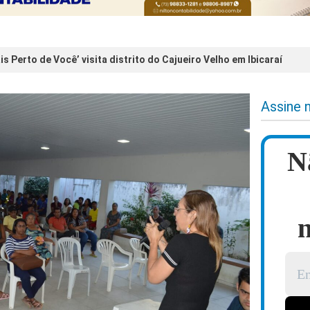
is Perto de Você’ visita distrito do Cajueiro Velho em Ibicaraí
Assine 
N
n