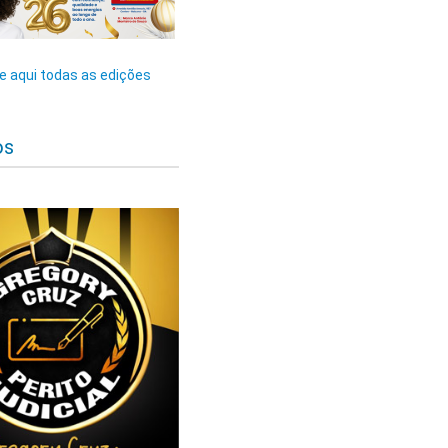
 aqui todas as edições
os