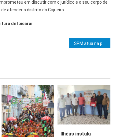
prometeu em discutir com o jurídico e o seu corpo de
de atender o distrito do Cajueiro.
tura de Ibicaraí
e Post
SPM atua na prevenção e enfrentamento à violência doméstica
Ilhéus instala