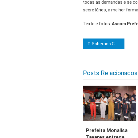
todas as demandas e se com
secretários, a melhor forma 
Texto e fotos:
Ascom Prefei
Navegação d
Soberano Comendador Venâncio Igrejas 2ª divulga programação de iniciações para 2023
Posts Relacionados
Prefeita Monalisa
Tavares entrega