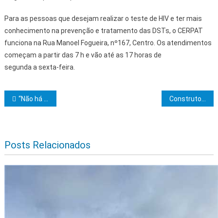
Para as pessoas que desejam realizar o teste de HIV e ter mais
conhecimento na prevenção e tratamento das DSTs, o CERPAT
funciona na Rua Manoel Fogueira, nº167, Centro. Os atendimentos
começam a partir das 7 h e vão até as 17 horas de
segunda a sexta-feira.
Navegação de Post
“Não há perspectiva de resolver o problema ambiental sem tratar da fome”, afirma Jerônimo em estreia na COP28
Construtores do Templo realizará sessão ordinária de aprendiz registrado
Posts Relacionados