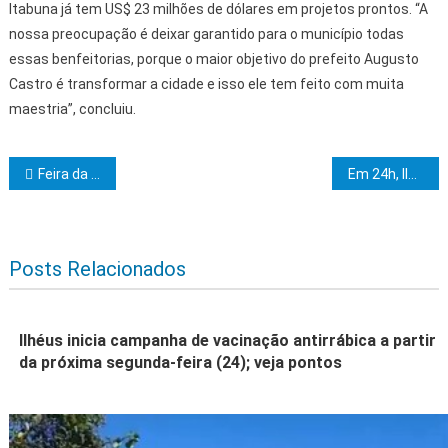
Itabuna já tem US$ 23 milhões de dólares em projetos prontos. “A
nossa preocupação é deixar garantido para o município todas
essas benfeitorias, porque o maior objetivo do prefeito Augusto
Castro é transformar a cidade e isso ele tem feito com muita
maestria”, concluiu.
Navegação de Post
Feira da Agricultura Familiar reforça qualidade e diversidade dos produtos em Manoel Vitorino
Em 24h, Ilhéus registra chuva de 220 mm; Prefeitura segue mobilizada para atender ocorrências
Posts Relacionados
Ilhéus inicia campanha de vacinação antirrábica a partir
da próxima segunda-feira (24); veja pontos