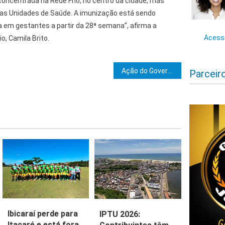
concentrada na Rede Frio, no centro da cidade, mas
das Unidades de Saúde. A imunização está sendo
 em gestantes a partir da 28ª semana”, afirma a
Acesse
o, Camila Brito.
e Post
Ação do Governo do Estado resulta na identificação de dois envolvidos em mortes de técnicos de internet
Parceir
Ibicaraí perde para
IPTU 2026:
Itacaré e está fora