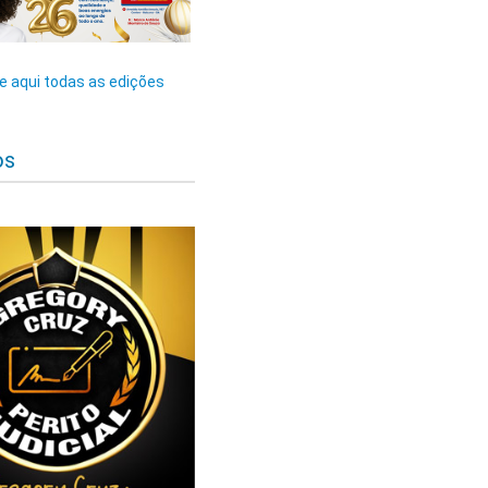
 aqui todas as edições
os