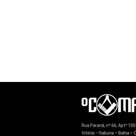
Rua Paraná, nº 66, Aptº 100
Vitória – Itabuna – Bahia 