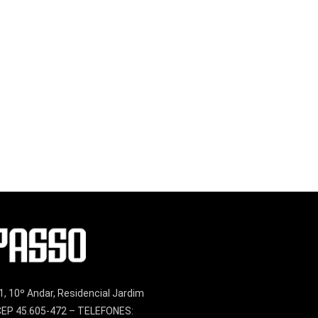
1, 10º Andar, Residencial Jardim
– CEP 45.605-472 – TELEFONES: