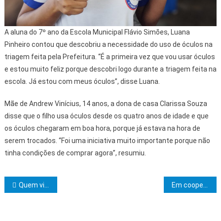
A aluna do 7º ano da Escola Municipal Flávio Simões, Luana
Pinheiro contou que descobriu a necessidade do uso de óculos na
triagem feita pela Prefeitura. “É a primeira vez que vou usar óculos
e estou muito feliz porque descobri logo durante a triagem feita na
escola. Já estou com meus óculos”, disse Luana.
Mãe de Andrew Vinícius, 14 anos, a dona de casa Clarissa Souza
disse que o filho usa óculos desde os quatro anos de idade e que
os óculos chegaram em boa hora, porque já estava na hora de
serem trocados. “Foi uma iniciativa muito importante porque não
tinha condições de comprar agora”, resumiu.
Navegação de Post
Quem vive apressado, não gosta de si mesmo
Em cooperação inédita, Governo da Bahia oficializa acordo de compra de trens de VLT do Mato Grosso