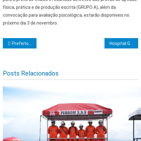
física, prática e de produção escrita (GRUPO A), além da
convocação para avaliação psicológica, estarão disponíveis no
próximo dia 3 de novembro.
Navegação de Post
Prefeito Augusto Castro entregou automóvel 0Km ao Conselho Tutelar de Itabuna
Hospital Geral de Itaparica recebe mais de R$ 8 milhões para modernização e ampliação da unidade
Posts Relacionados