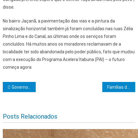
disse.
No bairro Jaçanã, a pavimentação das vias e a pintura da
sinalização horizontal também já foram concluídas nas ruas Zélia
Pinho Lima e do Canal, as últimas onde os serviços foram
concluídos. Há muitos anos os moradores reclamavam de a
localidade ter sido abandonada pelo poder público, fato que mudou
com a execução do Programa Acelera Itabuna (PAI) – o futuro
começa agora.
Navegação de Post
Governo da Bahia fortalece cultura do estado com patrocínios da Bahiagás no Carnaval 2025
Famílias do CRAS de Olivença recebem entregas do Programa de Aquisição de Alimentos
Posts Relacionados