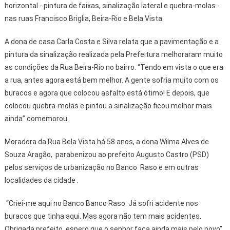
horizontal - pintura de faixas, sinalização lateral e quebra-molas -
nas ruas Francisco Briglia, Beira-Rio e Bela Vista.
A dona de casa Carla Costa e Silva relata que a pavimentação e a
pintura da sinalização realizada pela Prefeitura melhoraram muito
as condições da Rua Beira-Rio no bairro. “Tendo em vista o que era
a rua, antes agora está bem melhor. A gente sofria muito com os
buracos e agora que colocou asfalto está ótimo! E depois, que
colocou quebra-molas e pintou a sinalização ficou melhor mais
ainda” comemorou.
Moradora da Rua Bela Vista há 58 anos, a dona Wilma Alves de
Souza Aragão, parabenizou ao prefeito Augusto Castro (PSD)
pelos serviços de urbanização no Banco Raso e em outras
localidades da cidade .
“Criei-me aqui no Banco Banco Raso. Já sofri acidente nos
buracos que tinha aqui. Mas agora não tem mais acidentes.
Obrigada prefeito, espero que o senhor faça ainda mais pelo povo”,