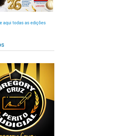
 aqui todas as edições
os