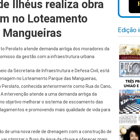
de Ilhéus realiza obra
em no Loteamento
Edição 
 Mangueiras
nto Perolato atende demanda antiga dos moradores da
omisso da gestão com a infraestrutura urbana
meio da Secretaria de Infraestrutura e Defesa Civil, está
renagem no Loteamento Parque das Mangueiras,
o Perolato, conhecida anteriormente como Rua do Cano,
. A intervenção atende a uma demanda antiga da
mo objetivo melhorar o sistema de escoamento das
 alagamentos e promovendo mais qualidade de vida para
ação de uma nova rede de drenagem com a construção de
vai otimizar o fluxo da água da chuva e oferecer mais