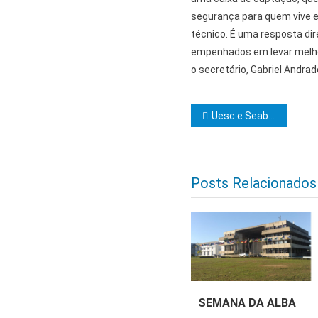
segurança para quem vive e 
técnico. É uma resposta di
empenhados em levar melhor
o secretário, Gabriel Andrad
Navegação d
Uesc e Seab firmam parceria para implantação de Núcleo Avançado da UCS
Posts Relacionados
SEMANA DA ALBA