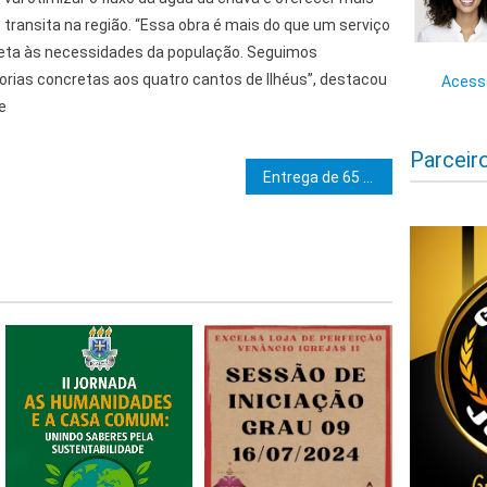
transita na região. “Essa obra é mais do que um serviço
reta às necessidades da população. Seguimos
ias concretas aos quatro cantos de Ilhéus”, destacou
Acesse
e
Parceir
e Post
Entrega de 65 novas viaturas em Feira de Santana amplia capacidade operacional da Polícia Militar em municípios da região