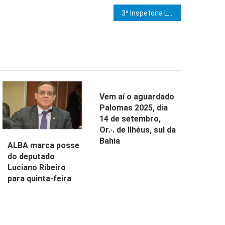
e Post
3ª Inspetoria Litúrgica da Bahia no clima de Ilhéus realiza sessão no grau 19￼
Vem aí o aguardado
Palomas 2025, dia
14 de setembro,
Or.·. de Ilhéus, sul da
Bahia
ALBA marca posse
do deputado
Luciano Ribeiro
para quinta-feira