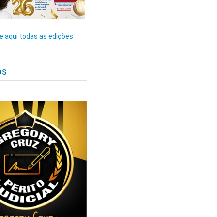
 aqui todas as edições
os