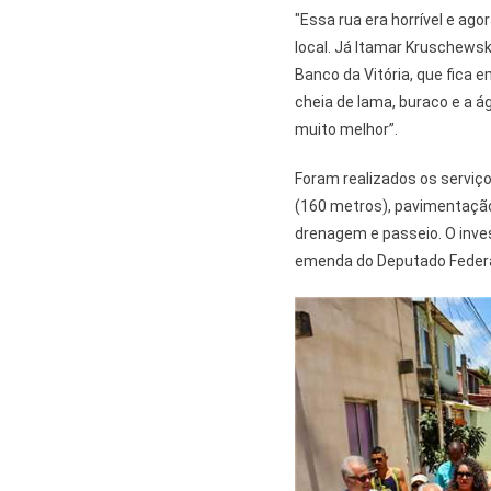
"Essa rua era horrível e a
local. Já Itamar Kruschewsk
Banco da Vitória, que fica 
cheia de lama, buraco e a á
muito melhor”.
Foram realizados os serviço
(160 metros), pavimentaçã
drenagem e passeio. O inves
emenda do Deputado Federa