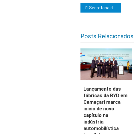
Navegação d
Secretaria da Educação premia escolas destaques na gestão da aprendizagem
Posts Relacionados
Lançamento das
fábricas da BYD em
Camaçari marca
início de novo
capítulo na
indústria
automobilística