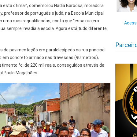
gora está ótima!”, comemorou Nádia Barbosa, moradora
y, professor de português e judô, na Escola Municipal
em uma ruas requalificadas, conta que “essa rua era
Acesse
gua sempre invadia a escola. Agora está tudo diferente,
Parceir
s de pavimentação em paralelepípedo na rua principal
o em concreto armado nas travessas (90 metros),
timento foi de 220 mil reais, conseguidos através de
l Paulo Magalhães.