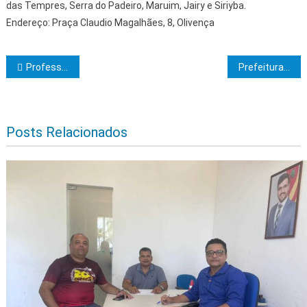
das Tempres, Serra do Padeiro, Maruim, Jairy e Siriyba.
Endereço: Praça Claudio Magalhães, 8, Olivença
Navegação de Post
Professor da Uesc Contribui para Nova Norma Brasileira sobre Barras de Polímero Reforçado com Fibras
Prefeitura inicia Oficinas para Territorialização da Atenção Básica da Saúde de Itabuna
Posts Relacionados