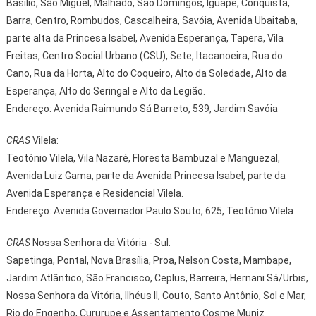
Basílio, São Miguel, Malhado, São Domingos, Iguape, Conquista,
Barra, Centro, Rombudos, Cascalheira, Savóia, Avenida Ubaitaba,
parte alta da Princesa Isabel, Avenida Esperança, Tapera, Vila
Freitas, Centro Social Urbano (CSU), Sete, Itacanoeira, Rua do
Cano, Rua da Horta, Alto do Coqueiro, Alto da Soledade, Alto da
Esperança, Alto do Seringal e Alto da Legião.
Endereço: Avenida Raimundo Sá Barreto, 539, Jardim Savóia
CRAS
Vilela:
Teotônio Vilela, Vila Nazaré, Floresta Bambuzal e Manguezal,
Avenida Luiz Gama, parte da Avenida Princesa Isabel, parte da
Avenida Esperança e Residencial Vilela.
Endereço: Avenida Governador Paulo Souto, 625, Teotônio Vilela
CRAS
Nossa Senhora da Vitória - Sul:
Sapetinga, Pontal, Nova Brasília, Proa, Nelson Costa, Mambape,
Jardim Atlântico, São Francisco, Ceplus, Barreira, Hernani Sá/Urbis,
Nossa Senhora da Vitória, Ilhéus II, Couto, Santo Antônio, Sol e Mar,
Rio do Engenho, Cururupe e Assentamento Cosme Muniz