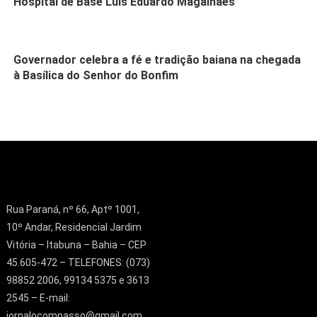
Hospital de Base Luis Eduardo Magalhães
Governador celebra a fé e tradição baiana na chegada
à Basílica do Senhor do Bonfim
Rua Paraná, nº 66, Aptº 1001,
10º Andar, Residencial Jardim
Vitória – Itabuna – Bahia – CEP
45.605-472 – TELEFONES: (073)
98852 2006, 99134 5375 e 3613
2545 – E-mail:
jornalocompasso@gmail.com