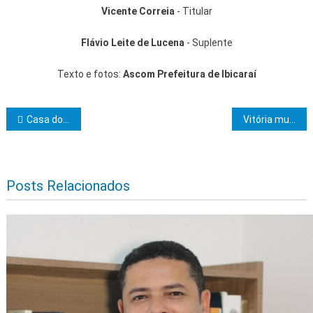
Vicente Correia
- Titular
Flávio Leite de Lucena
- Suplente
Texto e fotos:
Ascom Prefeitura de Ibicaraí
Navegação de Post
Casa do Governo inicia programação diversificada na Flica 2023
Vitória municipalista: Senado aprova projeto que desonera folha dos municípios e de 17 setores da economia
Posts Relacionados