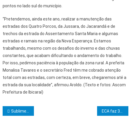
pontos no lado sul do município.
“Pretendemos, ainda este ano, realizar a manutenção das
estradas dos Quatro Porcos, da Jussara, do Jacarandá e de
trechos da estrada do Assentamento Santa Maria e algumas
estradas e ramais na região da Nova Esperança. Estamos
trabalhando, mesmo com os desafios do inverno e das chuvas
constantes, que acabam dificultando o andamento do trabalho.
Por isso, pedimos paciência à população da zona rural. A prefeita
Monalisa Tavares e o secretário Fred têm me cobrado atenção
total com as estradas, com certeza, em breve, chegaremos até a
estrada da sua localidade”, afirmou Aroldo. (Texto e fotos: Ascom
Prefeitura de Ibicaraí)
Navegação de Post
Sublime Capítulo Rosa Cruz Mont’Alverne realizará sessão de iniciação ao grau 15
ECA faz 35 anos sob a ameaça da fragmentação orçamentária