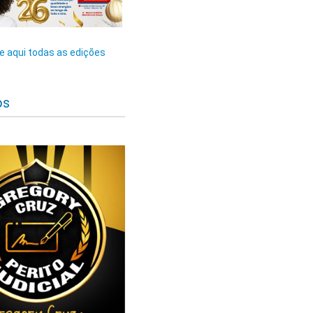
 aqui todas as edições
os