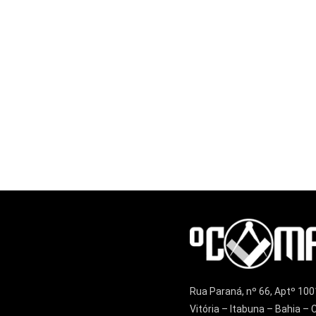
Rua Paraná, nº 66, Aptº 100
Vitória – Itabuna – Bahia 