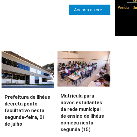
e Post
Acesso ao crédito fortalece agroindústrias familiares da Bahia e impulsiona cooperativismo
Matrícula para
Prefeitura de Ilhéus
novos estudantes
decreta ponto
da rede municipal
facultativo nesta
de ensino de Ilhéus
segunda-feira, 01
começa nesta
de julho
segunda (15)