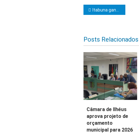
Navegação d
Itabuna ganha o reforço de mais uma ambulância para os serviços de Saúde
Posts Relacionados
Câmara de Ilhéus
aprova projeto de
orçamento
municipal para 2026