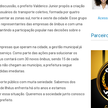
cussão, o prefeito Valderico Junior propôs a criação
suários do transporte coletivo, formada por quatro
ntar as zonas sul, norte e oeste da cidade. Esse grupo
Acesse
om representantes das empresas de ônibus e com uma
antindo a participação popular nas decisões sobre o
Parceir
presas que operam na cidade, a gestão municipal já
 serviço. Como parte das ações para solucionar os
éus contará com 30 novos ônibus, sendo 15 de cada
s não chegam ao município, a prefeitura segue
didas imediatas.
porte público com muita seriedade. Sabemos dos
de Ilhéus enfrenta há oito anos e estamos
r essa situação. Queremos a sociedade junto conosco
prefeito.