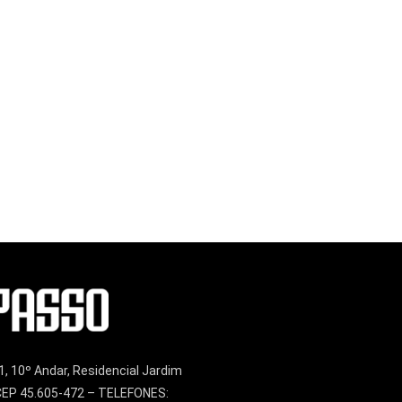
1, 10º Andar, Residencial Jardim
– CEP 45.605-472 – TELEFONES: