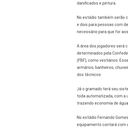
danificados e pintura.
No estádio também serão co
e dois para pessoas com de
necessário para que for assi
A área dos jogadores será 
determinados pela Confeder
(FBF), como vestiários. E
armários, banheiros, chuveir
dos técnicos.
Já o gramado terá seu siste
toda automatizada, com a u
trazendo economia de água
No estádio Fernando Gomes O
equipamento contará com u