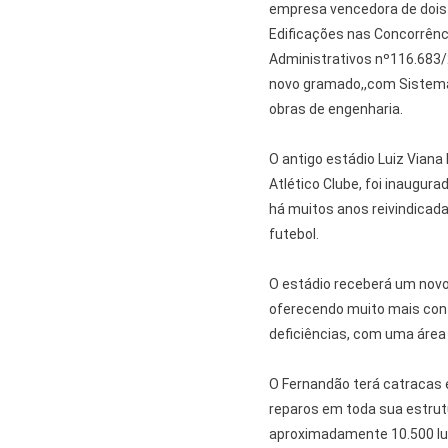
empresa vencedora de dois 
Edificações nas Concorrênc
Administrativos nº116.683/2
novo gramado,,com Sistema
obras de engenharia.
O antigo estádio Luiz Viana
Atlético Clube, foi inaugur
há muitos anos reivindicad
futebol.
O estádio receberá um novo
oferecendo muito mais con
deficiências, com uma área 
O Fernandão terá catracas e
reparos em toda sua estru
aproximadamente 10.500 lug