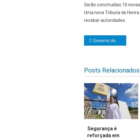
Serão construídas 10 nova
Uma nova Tribuna de Honra 
receber autoridades.
Navegação d
Governo do Estado realiza Conferência Macroterritorial de ciência e tecnologia; dia 29 na Uesc
Posts Relacionados
Segurança é
reforçada em