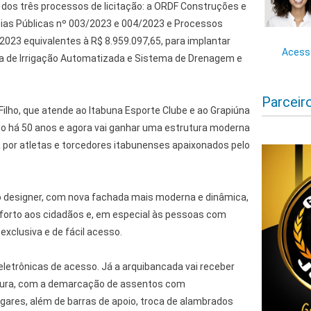
dos três processos de licitação: a ORDF Construções e
ias Públicas nº 003/2023 e 004/2023 e Processos
023 equivalentes à R$ 8.959.097,65, para implantar
Acesse
 de Irrigação Automatizada e Sistema de Drenagem e
Parceir
 Filho, que atende ao Itabuna Esporte Clube e ao Grapiúna
ado há 50 anos e agora vai ganhar uma estrutura moderna
a por atletas e torcedores itabunenses apaixonados pelo
 designer, com nova fachada mais moderna e dinâmica,
forto aos cidadãos e, em especial às pessoas com
exclusiva e de fácil acesso.
letrônicas de acesso. Já a arquibancada vai receber
tura, com a demarcação de assentos com
ares, além de barras de apoio, troca de alambrados