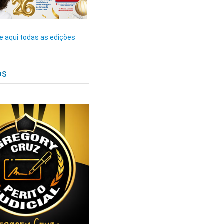
 aqui todas as edições
os