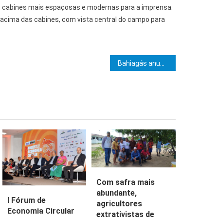
s cabines mais espaçosas e modernas para a imprensa.
acima das cabines, com vista central do campo para
e Post
Bahiagás anuncia Concurso Público 2024 com vagas em diversas áreas
Com safra mais
abundante,
I Fórum de
agricultores
Economia Circular
extrativistas de