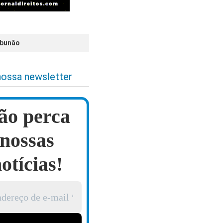
abunão
nossa newsletter
ão perca
nossas
otícias!