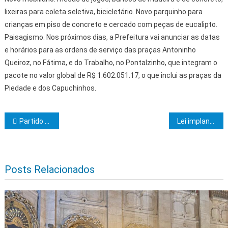
lixeiras para coleta seletiva, bicicletário. Novo parquinho para
crianças em piso de concreto e cercado com peças de eucalipto.
Paisagismo. Nos próximos dias, a Prefeitura vai anunciar as datas
e horários para as ordens de serviço das praças Antoninho
Queiroz, no Fátima, e do Trabalho, no Pontalzinho, que integram o
pacote no valor global de R$ 1.602.051.17, o que inclui as praças da
Piedade e dos Capuchinhos.
Navegação de Post
Partido Republicanos tem novo presidente em Ibicaraí
Lei implanta medidas de prevenção à depressão no projeto pedagógico das escolas da rede municipal
Posts Relacionados