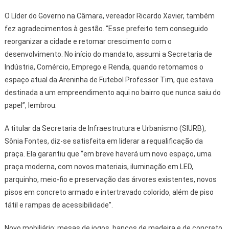
O Líder do Governo na Câmara, vereador Ricardo Xavier, também
fez agradecimentos à gestão. “Esse prefeito tem conseguido
reorganizar a cidade e retomar crescimento com o
desenvolvimento. No início do mandato, assumi a Secretaria de
Indústria, Comércio, Emprego e Renda, quando retomamos o
espaço atual da Areninha de Futebol Professor Tim, que estava
destinada a um empreendimento aqui no bairro que nunca saiu do
papel”, lembrou.
A titular da Secretaria de Infraestrutura e Urbanismo (SIURB),
Sônia Fontes, diz-se satisfeita em liderar a requalificação da
praça. Ela garantiu que “em breve haverá um novo espaço, uma
praça moderna, com novos materiais, iluminação em LED,
parquinho, meio-fio e preservação das árvores existentes, novos
pisos em concreto armado e intertravado colorido, além de piso
tátil e rampas de acessibilidade”.
Novo mobiliário: mesas de jogos, bancos de madeira e de concreto,