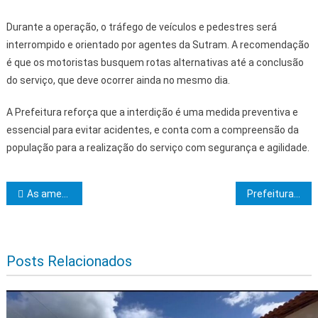
Durante a operação, o tráfego de veículos e pedestres será
interrompido e orientado por agentes da Sutram. A recomendação
é que os motoristas busquem rotas alternativas até a conclusão
do serviço, que deve ocorrer ainda no mesmo dia.
A Prefeitura reforça que a interdição é uma medida preventiva e
essencial para evitar acidentes, e conta com a compreensão da
população para a realização do serviço com segurança e agilidade.
Navegação de Post
As ameaças de Trump e a resiliência do Agro brasileiro: uma afronta que exige resposta
Prefeitura de Itabuna entrega a 2ª etapa do Projeto Orla da Beira-Rio domingo pela manhã
Posts Relacionados