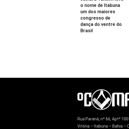
o nome de Itabuna
um dos maiores
congresso de
dança do ventre do
Brasil
Rua Paraná, nº 66, Aptº 100
Vitória – Itabuna – Bahia 