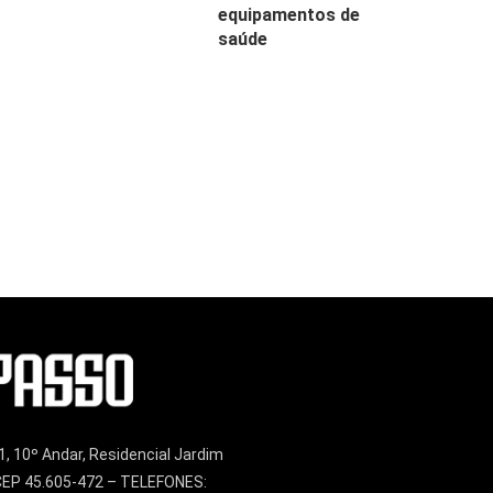
equipamentos de
saúde
1, 10º Andar, Residencial Jardim
– CEP 45.605-472 – TELEFONES: