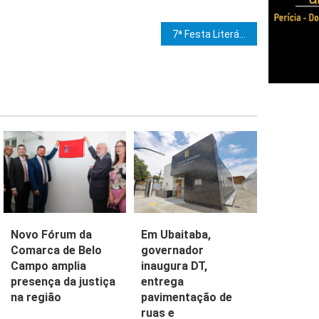
e Post
7ª Festa Literária de Ilhéus tem recorde de público e amplia expressões artísticas
Novo Fórum da
Em Ubaitaba,
Comarca de Belo
governador
Campo amplia
inaugura DT,
presença da justiça
entrega
na região
pavimentação de
ruas e