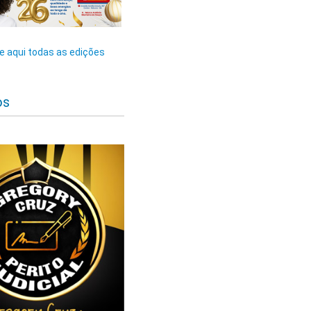
 aqui todas as edições
os