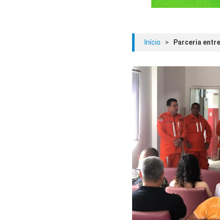
Início
>
Parceria entr