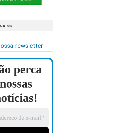
idores
nossa newsletter
ão perca
nossas
otícias!