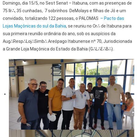
Domingo, dia 15/5, no Sest Senat – Itabuna, com as presenças de
75 IIr
∴
, 35 cunhadas, 7 sobrinhos DeMolays e filhas de Jó e um
convidado, totalizando 122 pessoas, o PALOMAS
– Pacto das
Lojas Maçônicas do sul da Bahia
, se reuniu no Or
∴
de Itabuna para
sua primeira reunião ordinária do ano, sob os auspícios da
Aug
∴
Resp
∴
Loj
∴
Simb
∴
Areópago Itabunense nº 70, Jurisdicionada
a Grande Loja Maçônica do Estado da Bahia (G
∴
L
∴
E
∴
B
∴
).