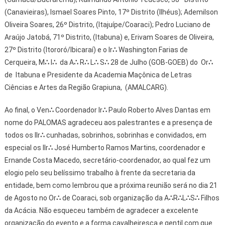
(Canavieiras), Ismael Soares Pinto, 17º Distrito (Ilhéus); Ademilson
Oliveira Soares, 26º Distrito, (Itajuípe/Coaraci); Pedro Luciano de
Araújo Jatobá, 71º Distrito, (Itabuna) e, Erivam Soares de Oliveira,
27º Distrito (Itororó/Ibicaraí) e o Ir
∴
Washington Farias de
Cerqueira, M
∴
I
∴
da A
∴
R
∴
L
∴
S
∴
28 de Julho (GOB-GOEB) do Or
∴
de Itabuna e Presidente da Academia Maçônica de Letras
Ciências e Artes da Região Grapiuna, (AMALCARG).
Ao final, o Ven
∴
Coordenador Ir
∴
Paulo Roberto Alves Dantas em
nome do PALOMAS agradeceu aos palestrantes e a presença de
todos os IIr
∴
cunhadas, sobrinhos, sobrinhas e convidados, em
especial os IIr
∴
José Humberto Ramos Martins, coordenador e
Ernande Costa Macedo, secretário-coordenador, ao qual fez um
elogio pelo seu belíssimo trabalho à frente da secretaria da
entidade, bem como lembrou que a próxima reunião será no dia 21
de Agosto no Or
∴
de Coaraci, sob organização da A
∴
R
∴
L
∴
S
∴
Filhos
da Acácia. Não esqueceu também de agradecer a excelente
organização do evento e a forma cavalheiresca e gentil com que