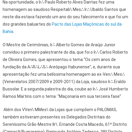
Na oportunidade, o Ir
∴
Paulo Roberto Alves Dantas fez uma
homenagem ao saudoso Respeitab\ Mes
∴
Ir
∴
Ubaldo Santos que
neste dia estava fazendo um ano do seu falecimento e que foi um
dos grandes baluartes do
Pacto das Lojas Maçônicas do sul da
Bahia
.
O Mestre de Cerimônias, Ir
∴
Alberto Gomes de Araújo Junior
convidou o primeiro palestrante do dia, que foi o Ir
∴
Carlos Roberto
de Oliveira Gomes, que apresentou o tema “Os cem anos de
fundação da A
∴
R
∴
L
∴
S
∴
Areópago Itabunense”, e, durante sua
apresentação fez uma belíssima homenagem ao ex-Ven
∴
Mes
∴
(Venerelatos 2007/2009 e 2009-2011) da Loja, saudoso Ir
∴
Eraldo
Bussolar. E a segunda palestra do dia, coube ao Ir
∴
José Humberto
Ramos Martins com o tema: “Maçonaria em sua terceira fase”.
Além dos VVen\ MMes\ da Lojas que compõem o PALOMAS,
também estiveram presentes os Delegados Distritais do
Sereníssimo Grão-Mestre IIr\: Ernande Costa Macedo, 61º Distrito
(Camacã/Buerarema); Raimundo Antônio Tedesco, 38º Distrito