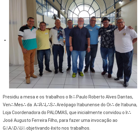
Presidiu a mesa e os trabalhos o IIr
∴
Paulo Roberto Alves Dantas,
Ven
∴
Mes
∴
da A
∴
R
∴
L
∴
S
∴
Areópago Itabunense do Or
∴
de Itabuna,
Loja Coordenadora do PALOMAS, que inicialmente convidou o Ir
∴
José Augusto Ferreira Filho, para fazer uma invocação ao
G
∴
A
∴
D
∴
U
∴
objetivando êxito nos trabalhos.