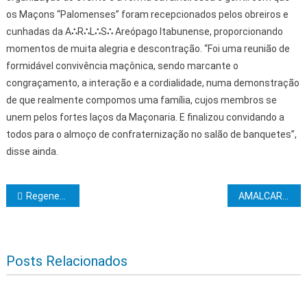
os Maçons “Palomenses” foram recepcionados pelos obreiros e
cunhadas da A
∴
R
∴
L
∴
S
∴
Areópago Itabunense, proporcionando
momentos de muita alegria e descontração. “Foi uma reunião de
formidável convivência maçônica, sendo marcante o
congraçamento, a interação e a cordialidade, numa demonstração
de que realmente compomos uma família, cujos membros se
unem pelos fortes laços da Maçonaria. E finalizou convidando a
todos para o almoço de confraternização no salão de banquetes”,
disse ainda.
Navegação de Post
Regeneração Sulbahiana realiza Sessão de Iniciação
AMALCARG empossa nova diretoria
Posts Relacionados