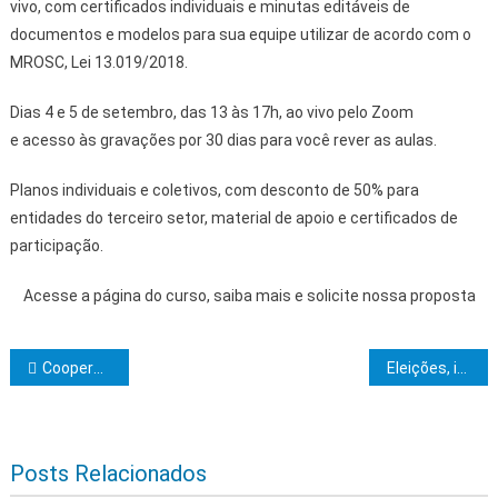
vivo, com certificados individuais e minutas editáveis de
documentos e modelos para sua equipe utilizar de acordo com o
MROSC, Lei 13.019/2018.
Dias 4 e 5 de setembro, das 13 às 17h, ao vivo pelo Zoom
e acesso às gravações por 30 dias para você rever as aulas.
Planos individuais e coletivos, com desconto de 50% para
entidades do terceiro setor, material de apoio e certificados de
participação.
Acesse a página do curso, saiba mais e solicite nossa proposta
Navegação de Post
Cooperativa da agricultura familiar abre loja própria em Vitória da Conquista
Eleições, incêndios e versões
Posts Relacionados