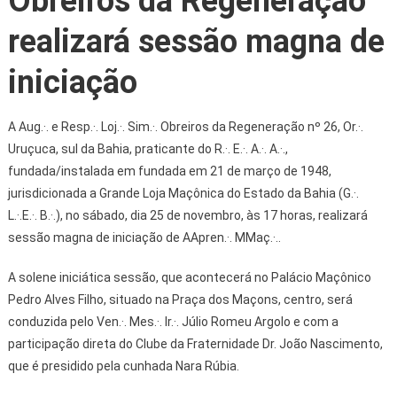
Obreiros da Regeneração
realizará sessão magna de
iniciação
A Aug.·. e Resp.·. Loj.·. Sim.·. Obreiros da Regeneração nº 26, Or.·.
Uruçuca, sul da Bahia, praticante do R.·. E.·. A.·. A.·.,
fundada/instalada em fundada em 21 de março de 1948,
jurisdicionada a Grande Loja Maçônica do Estado da Bahia (G.·.
L.·.E.·. B.·.), no sábado, dia 25 de novembro, às 17 horas, realizará
sessão magna de iniciação de AApren.·. MMaç.·..
A solene iniciática sessão, que acontecerá no Palácio Maçônico
Pedro Alves Filho, situado na Praça dos Maçons, centro, será
conduzida pelo Ven.·. Mes.·. Ir.·. Júlio Romeu Argolo e com a
participação direta do Clube da Fraternidade Dr. João Nascimento,
que é presidido pela cunhada Nara Rúbia.