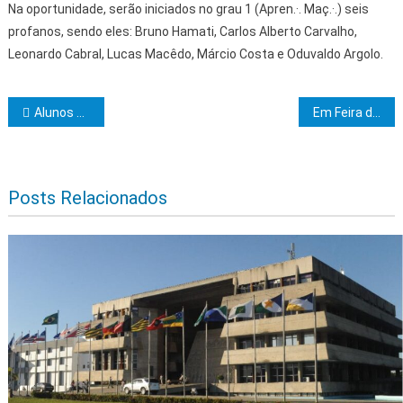
Na oportunidade, serão iniciados no grau 1 (Apren.·. Maç.·.) seis
profanos, sendo eles: Bruno Hamati, Carlos Alberto Carvalho,
Leonardo Cabral, Lucas Macêdo, Márcio Costa e Oduvaldo Argolo.
Navegação de Post
Alunos da rede pública municipal de Ibicaraí são destaque na 13ª edição do Projeto Lápis na Mão
Em Feira da Mata, Jerônimo entrega reforma de unidade de saúde e obras de desenvolvimento urbano
Posts Relacionados