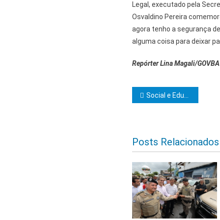
Legal, executado pela Secre
Osvaldino Pereira comemorou
agora tenho a segurança de q
alguma coisa para deixar pa
Repórter Lina Magali/GOVBA
Navegação d
Social e Educação realizam festa do Dia das Crianças na praça Henrique Sampaio em Ibicaraí
Posts Relacionados