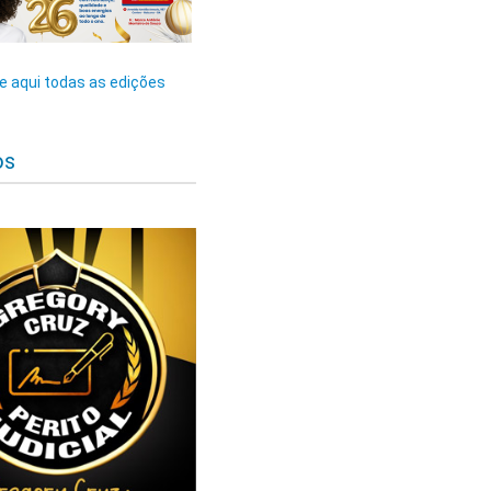
 aqui todas as edições
os