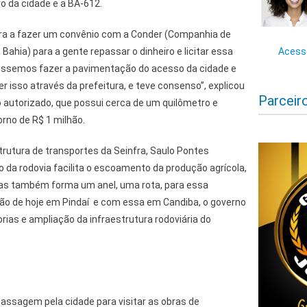
o da cidade e a BA-612.
tura a fazer um convênio com a Conder (Companhia de
Acesse
ahia) para a gente repassar o dinheiro e licitar essa
déssemos fazer a pavimentação do acesso da cidade e
er isso através da prefeitura, e teve consenso”, explicou
Parceir
 autorizado, que possui cerca de um quilômetro e
orno de R$ 1 milhão.
rutura de transportes da Seinfra, Saulo Pontes
 da rodovia facilita o escoamento da produção agrícola,
mas também forma um anel, uma rota, para essa
ção de hoje em Pindaí e com essa em Candiba, o governo
ias e ampliação da infraestrutura rodoviária do
assagem pela cidade para visitar as obras de