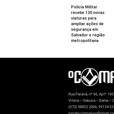
Polícia Militar
recebe 130 novas
viaturas para
ampliar ações de
segurança em
Salvador e região
metropolitana
Rua Paraná, nº 66, Aptº 100
Vitória – Itabuna – Bahia 
(073) 98852 2006, 99134 53
jornalocompasso@gmail.c