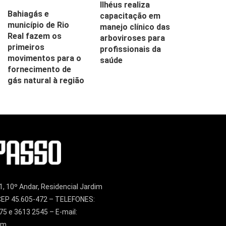
Ilhéus realiza
Bahiagás e
capacitação em
município de Rio
manejo clínico das
Real fazem os
arboviroses para
primeiros
profissionais da
movimentos para o
saúde
fornecimento de
gás natural à região
1, 10º Andar, Residencial Jardim
– CEP 45.605-472 – TELEFONES:
75 e 3613 2545 – E-mail:
om