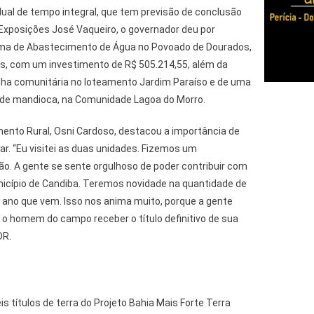
ual de tempo integral, que tem previsão de conclusão
 Exposições José Vaqueiro, o governador deu por
ema de Abastecimento de Água no Povoado de Dourados,
es, com um investimento de R$ 505.214,55, além da
nha comunitária no loteamento Jardim Paraíso e de uma
 de mandioca, na Comunidade Lagoa do Morro.
mento Rural, Osni Cardoso, destacou a importância de
liar. “Eu visitei as duas unidades. Fizemos um
ão. A gente se sente orgulhoso de poder contribuir com
unicípio de Candiba. Teremos novidade na quantidade de
 ano que vem. Isso nos anima muito, porque a gente
a o homem do campo receber o título definitivo de sua
DR.
s títulos de terra do Projeto Bahia Mais Forte Terra