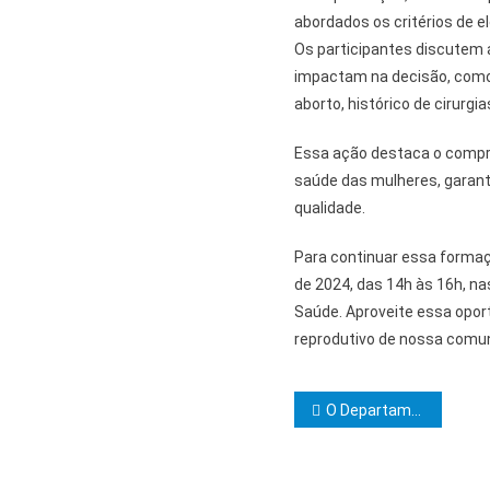
abordados os critérios de e
Os participantes discutem 
impactam na decisão, como
aborto, histórico de cirurgi
Essa ação destaca o compr
saúde das mulheres, garan
qualidade.
Para continuar essa formaç
de 2024, das 14h às 16h, na
Saúde. Aproveite essa oport
reprodutivo de nossa comu
Navegação d
O Departamento de Atenção Primária oferece Capacitação para os Enfermeiros(as) das Unidades de Saúde