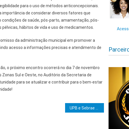
legibilidade para o uso de métodos anticoncepcionais.
a importância de considerar diversos fatores que
 condições de saúde, pós-parto, amamentação, pós-
as pélvicas, hábitos de vida e uso de medicamentos.
Acesse
omisso da administração municipal em promover a
tindo acesso a informações precisas e atendimento de
Parceir
ão, o próximo encontro ocorrerá no dia 7 de novembro
s Zonas Sul e Oeste, no Auditório da Secretaria de
unidade para se atualizar e contribuir para o bem-estar
nidade!
e Post
UPB e Sebrae firmam parceria para realização de capacitação para gestores