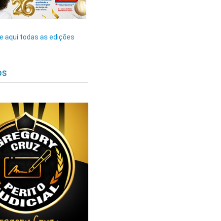
 aqui todas as edições
os