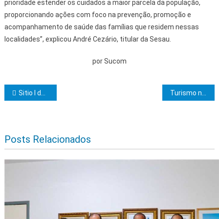
prioridade estender os cuidados a maior parcela da população,
proporcionando ações com foco na prevenção, promoção e
acompanhamento de saúde das famílias que residem nessas
localidades”, explicou André Cezário, titular da Sesau.
por Sucom
Navegação de Post
Sitio I da Fundação Marimbeta será reinaugurado nesta quinta-feira
Turismo na Bahia supera a média nacional e cresce 15,5% no 1º trimestre de 2023
Posts Relacionados