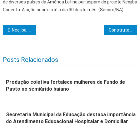
de diversos países da América Latina participam do projeto Neojiba
Conecta. A ação ocorre até o dia 30 deste mês. (Secom/BA)
Navegação de Post
Neojiba: Programa do Governo do Estado transforma a vida de crianças e adolescentes por meio da música
Construtores do Templo do Or.·. de Itabuna no sul da Bahia, realizará Sessão Magna de Iniciação
Posts Relacionados
Produção coletiva fortalece mulheres de Fundo de
Pasto no semiárido baiano
Secretaria Municipal da Educação destaca importância
do Atendimento Educacional Hospitalar e Domiciliar