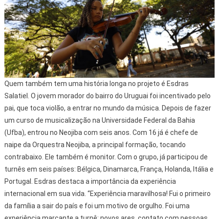
Quem também tem uma história longa no projeto é Esdras
Salatiel. O jovem morador do bairro do Uruguai foi incentivado pelo
pai, que toca violão, a entrar no mundo da música. Depois de fazer
um curso de musicalização na Universidade Federal da Bahia
(Ufba), entrou no Neojiba com seis anos. Com 16 já é chefe de
naipe da Orquestra Neojiba, a principal formação, tocando
contrabaixo. Ele também é monitor. Com o grupo, já participou de
turnês em seis países: Bélgica, Dinamarca, França, Holanda, Itália e
Portugal. Esdras destaca a importância da experiência
internacional em sua vida. “Experiência maravilhosa! Fui o primeiro
da família a sair do país e foi um motivo de orgulho. Foi uma
experiência marcante a turnê: novos ares, contato com pessoas