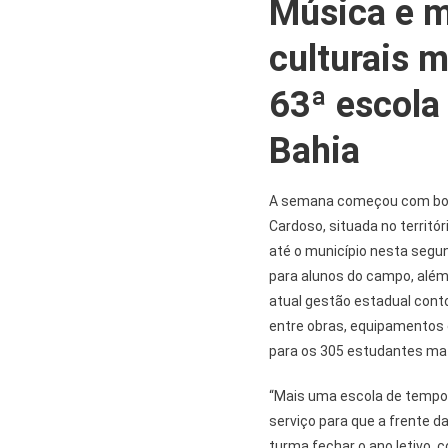
Música e m
culturais 
63ª escola
Bahia
A semana começou com boas
Cardoso, situada no territó
até o município nesta segun
para alunos do campo, além 
atual gestão estadual conto
entre obras, equipamentos 
para os 305 estudantes mat
“Mais uma escola de tempo 
serviço para que a frente 
turma fechar o ano letivo, 