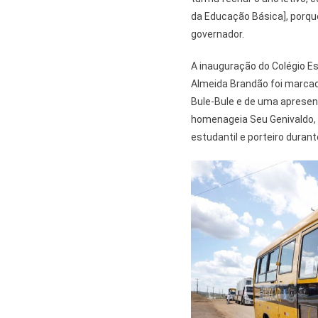
da Educação Básica], porque
governador.
A inauguração do Colégio E
Almeida Brandão foi marcada
Bule-Bule e de uma apresent
homenageia Seu Genivaldo, 
estudantil e porteiro duran