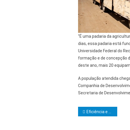
“É uma padaria da agricultur
dias, essa padaria está fu
Universidade Federal do Re
formação e de concepção do 
deste ano, mais 20 equip
A população atendida chega
Companhia de Desenvolvimen
Secretaria de Desenvolvime
Navegação d
Eficiência e sustentabilidade: Como a gestão de frotas contribui para cidades mais verdes