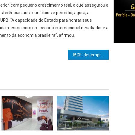
rior, com pequeno crescimento real, o que assegurou a
nsferências aos municípios e permitiu, agora, a
 UPB. “A capacidade do Estado para honrar seus
da mesmo com um cenário internacional desafiador e a
ento da economia brasileira”, afirmou.
e Post
IBGE: desemprego cai para 5,2% em novembro, a menor taxa da série histórica