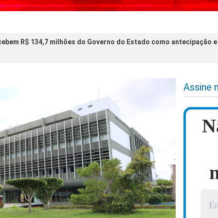
cebem R$ 134,7 milhões do Governo do Estado como antecipação e
Assine 
N
n