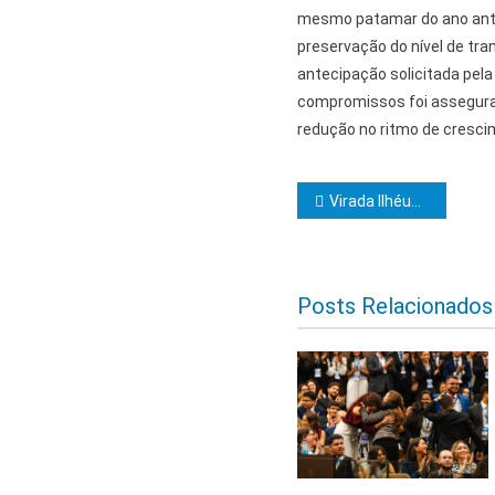
mesmo patamar do ano ante
preservação do nível de tra
antecipação solicitada pela
compromissos foi assegura
redução no ritmo de crescim
Navegação d
Virada Ilhéus 2026 se destaca pela acessibilidade e inclusão
Posts Relacionados