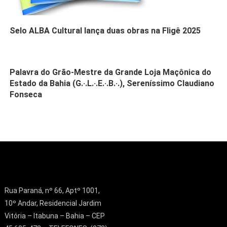
Selo ALBA Cultural lança duas obras na Fligê 2025
Palavra do Grão-Mestre da Grande Loja Maçônica do
Estado da Bahia (G.·.L.·.E.·.B.·.), Sereníssimo Claudiano
Fonseca
Rua Paraná, nº 66, Aptº 1001,
10º Andar, Residencial Jardim
Vitória – Itabuna – Bahia – CEP