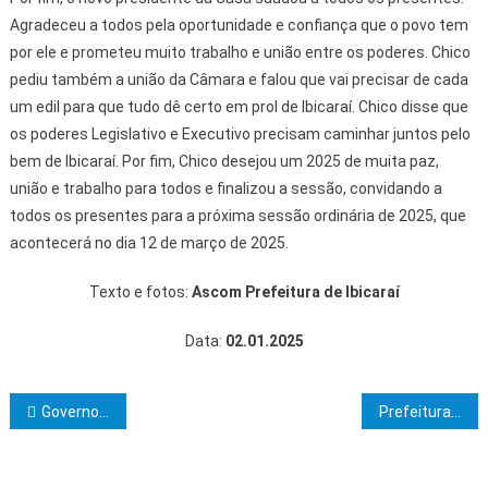
Agradeceu a todos pela oportunidade e confiança que o povo tem
por ele e prometeu muito trabalho e união entre os poderes. Chico
pediu também a união da Câmara e falou que vai precisar de cada
um edil para que tudo dê certo em prol de Ibicaraí. Chico disse que
os poderes Legislativo e Executivo precisam caminhar juntos pelo
bem de Ibicaraí. Por fim, Chico desejou um 2025 de muita paz,
união e trabalho para todos e finalizou a sessão, convidando a
todos os presentes para a próxima sessão ordinária de 2025, que
acontecerá no dia 12 de março de 2025.
Texto e fotos:
Ascom Prefeitura de Ibicaraí
Data:
02.01.2025
Navegação de Post
Governo Lula e Vale selam acordo de R$ 17 bilhões por renovação de concessões de ferrovias
Prefeitura disponibiliza alvarás de funcionamento para os contribuintes de Itabuna