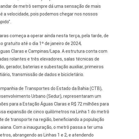
, andar de metrô sempre dá uma sensação de mais
 é a velocidade, pois podemos chegar nos nossos
ido".
ras começa a operar ainda nesta terça, pela tarde, de
 gratuito até o dia 1º de janeiro de 2024,
Águas Claras e Campinas/Lapa. A estrutura conta com
das rolantes e três elevadores, salas técnicas de
o, gerador, baterias e subestação auxiliar, primeiros
iário, transmissão de dados e bicicletário.
Companhia de Transportes do Estado da Bahia (CTB),
Desenvolvimento Urbano (Sedur), representaram um
hões para a Estação Águas Claras e R$ 72 milhões para
Essa expansão de cinco quilômetros na Linha 1 do metrô
 de transporte na região, beneficiando a população
 baiana. Com a inauguração, o metrô passa a ter uma
etros, abrangendo as Linhas 1 e 2, e atendendo