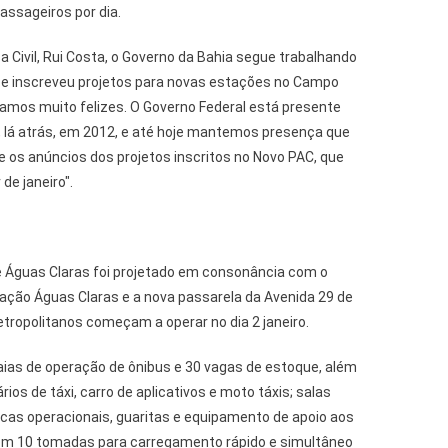
ssageiros por dia.
 Civil, Rui Costa, o Governo da Bahia segue trabalhando
1 e inscreveu projetos para novas estações no Campo
tamos muito felizes. O Governo Federal está presente
o, lá atrás, em 2012, e até hoje mantemos presença que
 os anúncios dos projetos inscritos no Novo PAC, que
de janeiro".
e Águas Claras foi projetado em consonância com o
ação Águas Claras e a nova passarela da Avenida 29 de
tropolitanos começam a operar no dia 2 janeiro.
ias de operação de ônibus e 30 vagas de estoque, além
ios de táxi, carro de aplicativos e moto táxis; salas
icas operacionais, guaritas e equipamento de apoio aos
com 10 tomadas para carregamento rápido e simultâneo