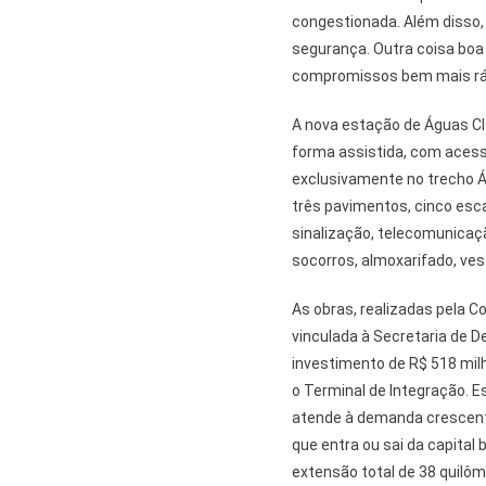
congestionada. Além disso
segurança. Outra coisa boa
compromissos bem mais ráp
A nova estação de Águas Cla
forma assistida, com acesso
exclusivamente no trecho 
três pavimentos, cinco esca
sinalização, telecomunicaçã
socorros, almoxarifado, vest
As obras, realizadas pela 
vinculada à Secretaria de 
investimento de R$ 518 mil
o Terminal de Integração. 
atende à demanda crescente
que entra ou sai da capital
extensão total de 38 quilôm