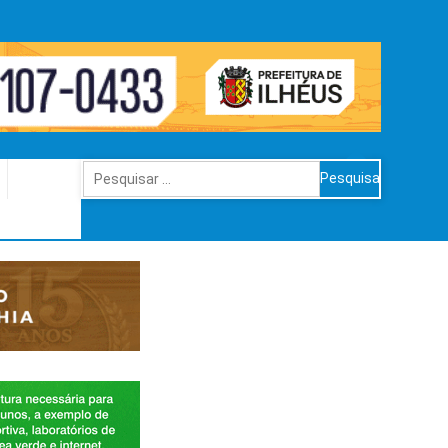
Pesquisar
por: