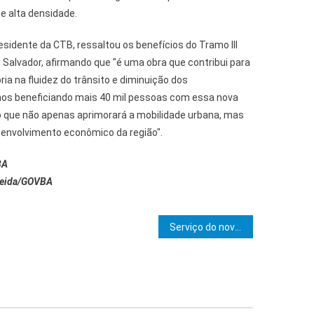
de alta densidade.
sidente da CTB, ressaltou os benefícios do Tramo III
 Salvador, afirmando que "é uma obra que contribui para
ia na fluidez do trânsito e diminuição dos
s beneficiando mais 40 mil pessoas com essa nova
 que não apenas aprimorará a mobilidade urbana, mas
envolvimento econômico da região".
BA
lmeida/GOVBA
e Post
Serviço do novo CTI do Hospital de Base é credenciado pelo Governo do Estado