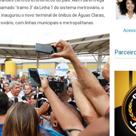
grandes centros econômicos do país. Além da entrega
hamado 'tramo 3' da Linha 1 do sistema metroviário, o
naugurou o novo terminal de ônibus de Águas Claras,
viário, com linhas municipais e metropolitanas.
Acesse
Parceir