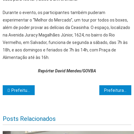
Durante o evento, os participantes também puderam
experimentar o “Melhor do Mercado”, um tour por todos os boxes,
além de poder provar as delícias da Ceasinha. O espaço, localizado
na Avenida Juracy Magalhães Júnior, 1624, no bairro do Rio
Vermelho, em Salvador, funciona de segunda a sábado, das 7h às
18h, e aos domingos e feriados de 7h às 14h, com Praça de
Alimentação até às 16h.
Repórter David Mendes/GOVBA
Navegação de Post
Prefeitura de Ilhéus realiza operação tapa-buracos na Avenida Ubaitaba
Prefeitura finaliza pavimentação e sinalização da Avenida José Alves Franco e abre novo acesso ao centro de Itabuna
Posts Relacionados