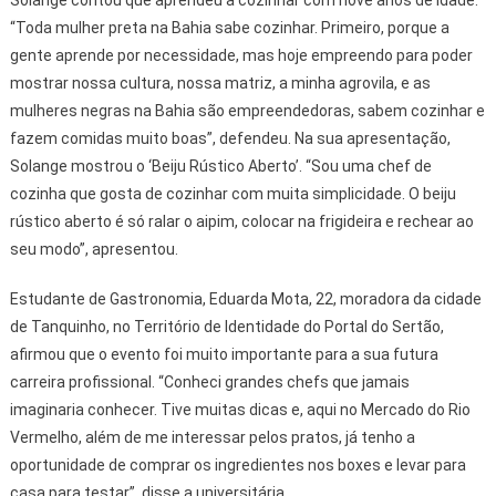
Solange contou que aprendeu a cozinhar com nove anos de idade.
“Toda mulher preta na Bahia sabe cozinhar. Primeiro, porque a
gente aprende por necessidade, mas hoje empreendo para poder
mostrar nossa cultura, nossa matriz, a minha agrovila, e as
mulheres negras na Bahia são empreendedoras, sabem cozinhar e
fazem comidas muito boas”, defendeu. Na sua apresentação,
Solange mostrou o ‘Beiju Rústico Aberto’. “Sou uma chef de
cozinha que gosta de cozinhar com muita simplicidade. O beiju
rústico aberto é só ralar o aipim, colocar na frigideira e rechear ao
seu modo”, apresentou.
Estudante de Gastronomia, Eduarda Mota, 22, moradora da cidade
de Tanquinho, no Território de Identidade do Portal do Sertão,
afirmou que o evento foi muito importante para a sua futura
carreira profissional. “Conheci grandes chefs que jamais
imaginaria conhecer. Tive muitas dicas e, aqui no Mercado do Rio
Vermelho, além de me interessar pelos pratos, já tenho a
oportunidade de comprar os ingredientes nos boxes e levar para
casa para testar”, disse a universitária.