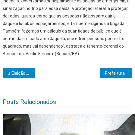
incêndio. Observamos principalmente as saídas de emergência, a
sinalização no trio para essa saída, a proteção lateral, a proteção
de rodas, guarda-corpo que as pessoas não possam cair ali
daquele local, os espaçamentos, e também exigimos a brigada.
Também fazemos um cálculo da quantidade de público que é
permitida em cada área daquela, que é três pessoas por metro
quadrado, mas vai dependendo”, destaca o tenente-coronel do
Bombeiros, Valdir Ferreira. (Secom/BA)
Navegação de Post
Eleição da UPB: Comissão Eleitoral homologa chapas nesta terça (18)
Prefeitura de Ilhéus intensifica limpeza nos distritos e revitalização de estradas
Posts Relacionados