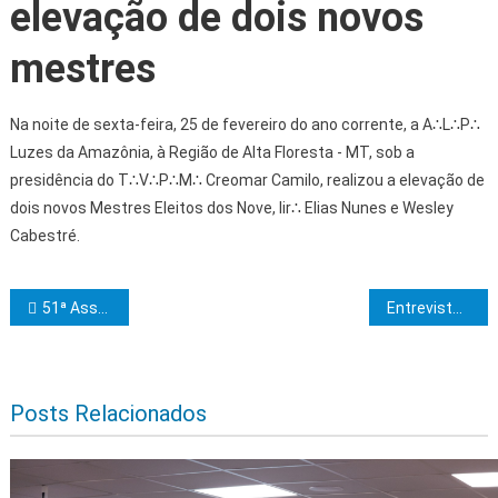
elevação de dois novos
mestres
Na noite de sexta-feira, 25 de fevereiro do ano corrente, a A∴L∴P∴
Luzes da Amazônia, à Região de Alta Floresta - MT, sob a
presidência do T∴V∴P∴M∴ Creomar Camilo, realizou a elevação de
dois novos Mestres Eleitos dos Nove, Iir∴ Elias Nunes e Wesley
Cabestré.
Navegação de Post
51ª Assembleia Geral Ordinária da CMSB
Entrevista com o Mest∴ Maç∴ 33º, Ir∴ José Augusto Carvalho, atual Ven∴ Hon∴ da A∴R∴L∴S∴ Vigilância e Resistência nº 70
Posts Relacionados