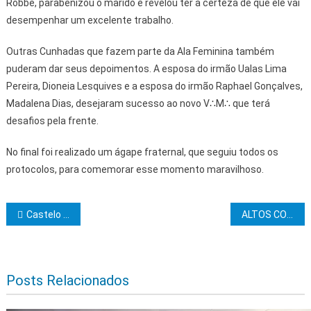
Robbe, parabenizou o marido e revelou ter a certeza de que ele vai
desempenhar um excelente trabalho.
Outras Cunhadas que fazem parte da Ala Feminina também
puderam dar seus depoimentos. A esposa do irmão Ualas Lima
Pereira, Dioneia Lesquives e a esposa do irmão Raphael Gonçalves,
Madalena Dias, desejaram sucesso ao novo V∴M∴ que terá
desafios pela frente.
No final foi realizado um ágape fraternal, que seguiu todos os
protocolos, para comemorar esse momento maravilhoso.
Navegação de Post
Castelo Sementes do Sertão Brumandense realiza cerimônia em homenagem à bandeira
ALTOS CORPOS
Posts Relacionados