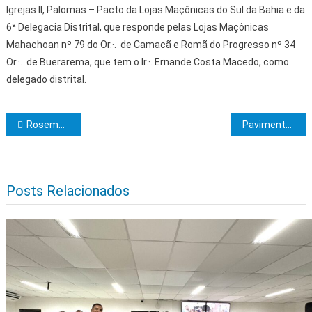
Igrejas II, Palomas – Pacto da Lojas Maçônicas do Sul da Bahia e da
6ª Delegacia Distrital, que responde pelas Lojas Maçônicas
Mahachoan nº 79 do Or.·. de Camacã e Romã do Progresso nº 34
Or.·. de Buerarema, que tem o Ir.·. Ernande Costa Macedo, como
delegado distrital.
Navegação de Post
Rosemberg Pinto busca apoio para a realização da 10ª edição do Rally dos Mares
Pavimento Mosaico – branco e preto – O bem e o mal
Posts Relacionados