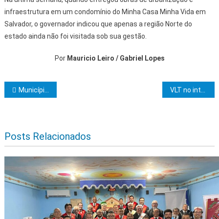
infraestrutura em um condomínio do Minha Casa Minha Vida em
Salvador, o governador indicou que apenas a região Norte do
estado ainda não foi visitada sob sua gestão.
Por
Mauricio Leiro / Gabriel Lopes
Navegação de Post
Município solicita apoio da Defesa Civil da Bahia para famílias afetadas pelas chuvas
VLT no interior? Após Salvador, Governo da Bahia estuda implantar “projetos de transporte de massa” em outras cidades
Posts Relacionados