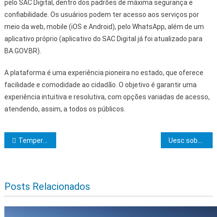
pelo SAC Digital, dentro dos padrões de máxima segurança e
confiabilidade. Os usuários podem ter acesso aos serviços por
meio da web, mobile (iOS e Android), pelo WhatsApp, além de um
aplicativo próprio (aplicativo do SAC Digital já foi atualizado para
BA.GOV.BR).
A plataforma é uma experiência pioneira no estado, que oferece
facilidade e comodidade ao cidadão. O objetivo é garantir uma
experiência intuitiva e resolutiva, com opções variadas de acesso,
atendendo, assim, a todos os públicos.
Navegação de Post
Temperaturas elevadas atingem cidades baianas
Uesc sobe no ranking
Posts Relacionados