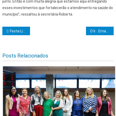
junto. Então é com muita alegria que estamos aqui entregando
esses investimentos que fortalecerão o atendimento na saúde do
município”, ressaltou à secretária Roberta.
Navegação de Post
Festa Literária de Ilhéus tem programação artística para todos os gostos
O Ir.·. Ernande Costa Macedo secretário da Amalcarg participa de sessões no Or.·. de Ilhéus
Posts Relacionados