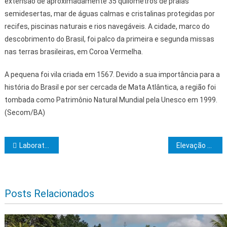
extensão de aproximadamente 35 quilômetros de praias
semidesertas, mar de águas calmas e cristalinas protegidas por
recifes, piscinas naturais e rios navegáveis. A cidade, marco do
descobrimento do Brasil, foi palco da primeira e segunda missas
nas terras brasileiras, em Coroa Vermelha.
A pequena foi vila criada em 1567. Devido a sua importância para a
história do Brasil e por ser cercada de Mata Atlântica, a região foi
tombada como Patrimônio Natural Mundial pela Unesco em 1999.
(Secom/BA)
Navegação de Post
Laboratório integra o Centro de Pesquisas em Biodiversidade
Elevação ao Grau 9 do REAA: Uma Jornada de Perfeição na Loja Alberto Coelho Mésseder
Posts Relacionados