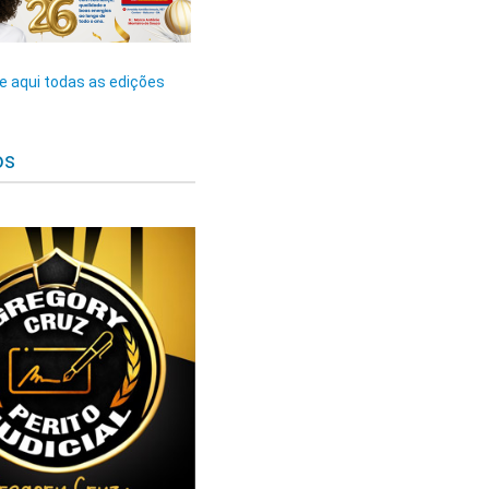
 aqui todas as edições
os