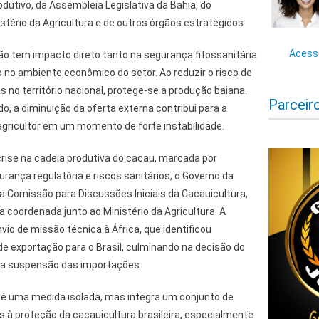
dutivo, da Assembleia Legislativa da Bahia, do
stério da Agricultura e de outros órgãos estratégicos.
Acesse
ão tem impacto direto tanto na segurança fitossanitária
 no ambiente econômico do setor. Ao reduzir o risco de
 no território nacional, protege-se a produção baiana.
Parceir
o, a diminuição da oferta externa contribui para a
gricultor em um momento de forte instabilidade.
rise na cadeia produtiva do cacau, marcada por
urança regulatória e riscos sanitários, o Governo da
 da Comissão para Discussões Iniciais da Cacauicultura,
 coordenada junto ao Ministério da Agricultura. A
o de missão técnica à África, que identificou
de exportação para o Brasil, culminando na decisão do
ela suspensão das importações.
 é uma medida isolada, mas integra um conjunto de
 à proteção da cacauicultura brasileira, especialmente