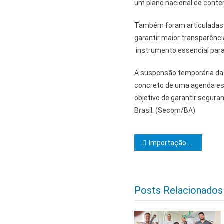
um plano nacional de conte
Também foram articuladas a
garantir maior transparência
instrumento essencial para
A suspensão temporária da
concreto de uma agenda est
objetivo de garantir segura
Brasil. (Secom/BA)
Navegação d
Importação de cacau da Costa do Marfim é suspensa após articulação liderada pela Bahia
Posts Relacionados