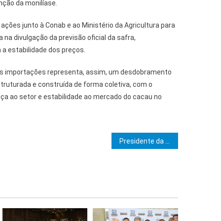
nção da monilíase.
ções junto à Conab e ao Ministério da Agricultura para
 na divulgação da previsão oficial da safra,
 a estabilidade dos preços.
s importações representa, assim, um desdobramento
ruturada e construída de forma coletiva, com o
nça ao setor e estabilidade ao mercado do cacau no
e Post
Presidente da Bahiagás detalha plano de interiorização e expansão para mineração e agronegócio