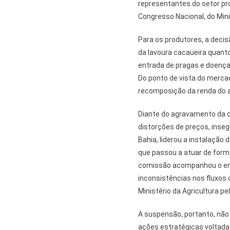
representantes do setor pro
Congresso Nacional, do Mini
Para os produtores, a decis
da lavoura cacaueira quanto
entrada de pragas e doenças
Do ponto de vista do mercad
recomposição da renda do a
Diante do agravamento da c
distorções de preços, inseg
Bahia, liderou a instalação
que passou a atuar de forma
comissão acompanhou o envi
inconsistências nos fluxos 
Ministério da Agricultura p
A suspensão, portanto, não
ações estratégicas voltadas